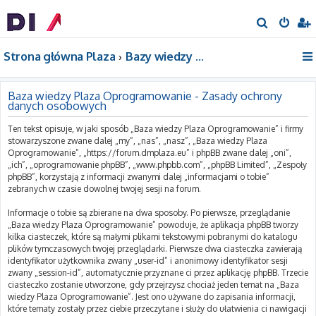
S
z
Strona główna Plaza
Bazy wiedzy Plaza Oprogramowanie
u
k
a
Baza wiedzy Plaza Oprogramowanie - Zasady ochrony
danych osobowych
j
Ten tekst opisuje, w jaki sposób „Baza wiedzy Plaza Oprogramowanie” i firmy
stowarzyszone zwane dalej „my”, „nas”, „nasz”, „Baza wiedzy Plaza
Oprogramowanie”, „https://forum.dmplaza.eu” i phpBB zwane dalej „oni”,
„ich”, „oprogramowanie phpBB”, „www.phpbb.com”, „phpBB Limited”, „Zespoły
phpBB”, korzystają z informacji zwanymi dalej „informacjami o tobie”
zebranych w czasie dowolnej twojej sesji na forum.
Informacje o tobie są zbierane na dwa sposoby. Po pierwsze, przeglądanie
„Baza wiedzy Plaza Oprogramowanie” powoduje, że aplikacja phpBB tworzy
kilka ciasteczek, które są małymi plikami tekstowymi pobranymi do katalogu
plików tymczasowych twojej przeglądarki. Pierwsze dwa ciasteczka zawierają
identyfikator użytkownika zwany „user-id” i anonimowy identyfikator sesji
zwany „session-id”, automatycznie przyznane ci przez aplikację phpBB. Trzecie
ciasteczko zostanie utworzone, gdy przejrzysz chociaż jeden temat na „Baza
wiedzy Plaza Oprogramowanie”. Jest ono używane do zapisania informacji,
które tematy zostały przez ciebie przeczytane i służy do ułatwienia ci nawigacji