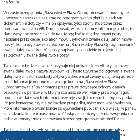
na forum.
W czasie przeglądania „Baza wiedzy Plaza Oprogramowanie” możemy też
utworzyć ciasteczka niezależne od oprogramowania phpBB, ale ich ten
dokument nie dotyczy – ma on opisywać tylko strony stworzone przez
oprogramowanie phpBB. Drugi sposób, w jaki zbieramy informacje o tobie, to
dane wysyłane przez ciebie do nas. Mogą być to między innymi posty
napisane przez ciebie jako anonimowy użytkownik zwane dalej „anonimowe
posty”, konta użytkownika założone na „Baza wiedzy Plaza Oprogramowanie”
zwane dalej „twoje konto” i posty napisane przez ciebie po rejestracji i
zalogowaniu zwane dalej „twoje posty”.
Twoje konto będzie zawierać przynajmniej unikalną identyfikacyjną nazwę
zwaną dalej „twoja nazwa użytkownika”, hasło używane do logowania zwane
dalej „twoje hasło” i osobisty aktywny adres e-mail zwany dalej „twój adres e-
mail”. Informacje podane dla twojego konta na „Baza wiedzy Plaza
Oprogramowanie” są chronione przez prawa dotyczące ochrony danych
osobowych w państwie, w którym stoi nasz serwer. Mamy prawo wymagać
podania dodatkowych informacji przy rejestracji, i to my ustalamy czy podanie
ich jest konieczne, czy nie. W każdym przypadku, masz możliwość wybrania,
które informacje o twoim koncie są wyświetlane publicznie. Co więcej, w panelu
zarządzania kontem masz możliwość włączenia lub wyłączenia wysyłania do
ciebie automatycznie generowanych przez oprogramowanie phpBB e-maili.
Twoje hasło jest zaszyfrowane, więc jest bezpieczne, niemniej nie należy
używać tego samego hasła na różnych witrynach internetowych. Hasło to