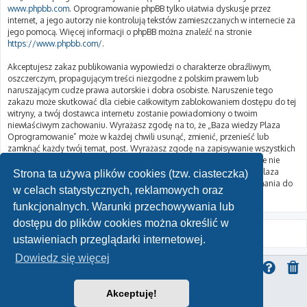
www.phpbb.com
. Oprogramowanie phpBB tylko ułatwia dyskusje przez
internet, a jego autorzy nie kontrolują tekstów zamieszczanych w internecie za
jego pomocą. Więcej informacji o phpBB można znaleźć na stronie
https://www.phpbb.com/
.
Akceptujesz zakaz publikowania wypowiedzi o charakterze obraźliwym,
oszczerczym, propagującym treści niezgodne z polskim prawem lub
naruszającym cudze prawa autorskie i dobra osobiste. Naruszenie tego
zakazu może skutkować dla ciebie całkowitym zablokowaniem dostępu do tej
witryny, a twój dostawca internetu zostanie powiadomiony o twoim
niewłaściwym zachowaniu. Wyrażasz zgodę na to, że „Baza wiedzy Plaza
Oprogramowanie” może w każdej chwili usunąć, zmienić, przenieść lub
zamknąć każdy twój temat, post. Wyrażasz zgodę na zapisywanie wszystkich
podanych przez ciebie informacji w naszej bazie danych. Informacje te nie
będą przekazywane nikomu bez twojej zgody, ale ani „Baza wiedzy Plaza
Strona ta używa plików cookies (tzw. ciasteczka)
Oprogramowanie”, ani phpBB nie ponosi odpowiedzialności za włamania do
w celach statystycznych, reklamowych oraz
witryny, podczas których może dojść do kradzieży danych.
funkcjonalnych. Warunki przechowywania lub
dostępu do plików cookies można określić w
ustawieniach przeglądarki internetowej.
Dowiedz się więcej
Akceptuję!
ProLight Style by
Ian Bradley
Technologię dostarcza
phpBB
® Forum Software © phpBB Limited