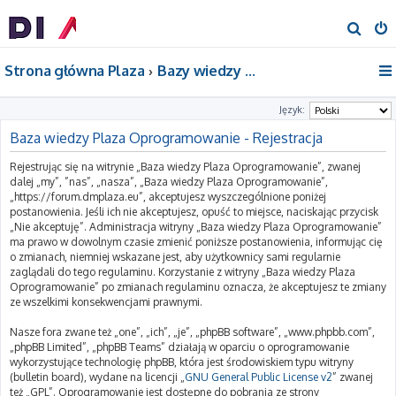
S
z
Strona główna Plaza
Bazy wiedzy Plaza Oprogramowanie
u
k
Język:
a
Baza wiedzy Plaza Oprogramowanie - Rejestracja
j
Rejestrując się na witrynie „Baza wiedzy Plaza Oprogramowanie”, zwanej
dalej „my”, ”nas”, „nasza”, „Baza wiedzy Plaza Oprogramowanie”,
„https://forum.dmplaza.eu”, akceptujesz wyszczególnione poniżej
postanowienia. Jeśli ich nie akceptujesz, opuść to miejsce, naciskając przycisk
„Nie akceptuję”. Administracja witryny „Baza wiedzy Plaza Oprogramowanie”
ma prawo w dowolnym czasie zmienić poniższe postanowienia, informując cię
o zmianach, niemniej wskazane jest, aby użytkownicy sami regularnie
zaglądali do tego regulaminu. Korzystanie z witryny „Baza wiedzy Plaza
Oprogramowanie” po zmianach regulaminu oznacza, że akceptujesz te zmiany
ze wszelkimi konsekwencjami prawnymi.
Nasze fora zwane też „one”, „ich”, „je”, „phpBB software”, „www.phpbb.com”,
„phpBB Limited”, „phpBB Teams” działają w oparciu o oprogramowanie
wykorzystujące technologię phpBB, która jest środowiskiem typu witryny
(bulletin board), wydane na licencji „
GNU General Public License v2
” zwanej
też „GPL”. Oprogramowanie jest dostępne do pobrania ze strony