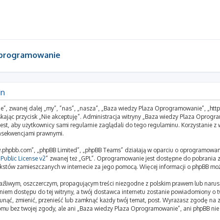
Oprogramowanie
in
e”, zwanej dalej „my”, ”nas”, „nasza”, „Baza wiedzy Plaza Oprogramowanie”, „htt
aciskając przycisk „Nie akceptuję”. Administracja witryny „Baza wiedzy Plaza Opr
jest, aby użytkownicy sami regularnie zaglądali do tego regulaminu. Korzystanie
onsekwencjami prawnymi.
www.phpbb.com”, „phpBB Limited”, „phpBB Teams” działają w oparciu o oprogramowan
Public License v2
” zwanej też „GPL”. Oprogramowanie jest dostępne do pobrania 
ą tekstów zamieszczanych w internecie za jego pomocą. Więcej informacji o phpBB mo
aźliwym, oszczerczym, propagującym treści niezgodne z polskim prawem lub narus
iem dostępu do tej witryny, a twój dostawca internetu zostanie powiadomiony o
nąć, zmienić, przenieść lub zamknąć każdy twój temat, post. Wyrażasz zgodę na z
komu bez twojej zgody, ale ani „Baza wiedzy Plaza Oprogramowanie”, ani phpBB ni