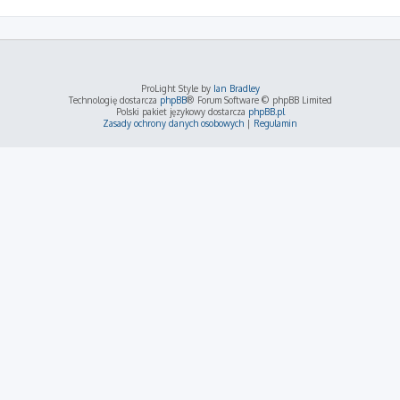
ProLight Style by
Ian Bradley
Technologię dostarcza
phpBB
® Forum Software © phpBB Limited
Polski pakiet językowy dostarcza
phpBB.pl
Zasady ochrony danych osobowych
|
Regulamin