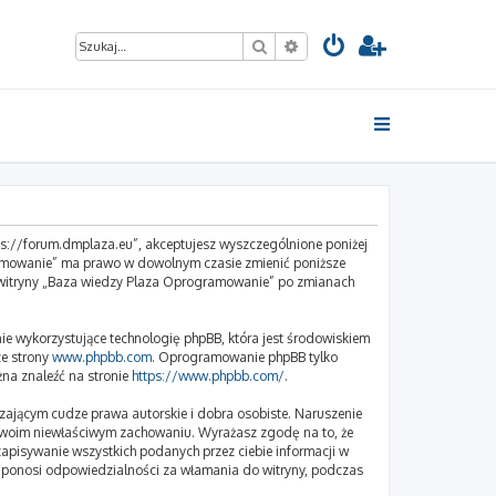
Szukaj
Wyszukiwanie zaawansow
ps://forum.dmplaza.eu”, akceptujesz wyszczególnione poniżej
ogramowanie” ma prawo w dowolnym czasie zmienić poniższe
 z witryny „Baza wiedzy Plaza Oprogramowanie” po zmianach
ie wykorzystujące technologię phpBB, która jest środowiskiem
ze strony
www.phpbb.com
. Oprogramowanie phpBB tylko
żna znaleźć na stronie
https://www.phpbb.com/
.
zającym cudze prawa autorskie i dobra osobiste. Naruszenie
 twoim niewłaściwym zachowaniu. Wyrażasz zgodę na to, że
apisywanie wszystkich podanych przez ciebie informacji w
e ponosi odpowiedzialności za włamania do witryny, podczas