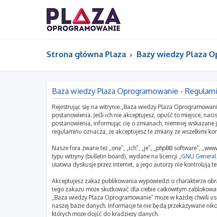
Strona główna Plaza
Bazy wiedzy Plaza 
Baza wiedzy Plaza Oprogramowanie - Regulam
Rejestrując się na witrynie „Baza wiedzy Plaza Oprogramowani
postanowienia. Jeśli ich nie akceptujesz, opuść to miejsce, n
postanowienia, informując cię o zmianach, niemniej wskazane 
regulaminu oznacza, że akceptujesz te zmiany ze wszelkimi k
Nasze fora zwane też „one”, „ich”, „je”, „phpBB software”, „
typu witryny (bulletin board), wydane na licencji „
GNU General 
ułatwia dyskusje przez internet, a jego autorzy nie kontroluj
Akceptujesz zakaz publikowania wypowiedzi o charakterze obr
tego zakazu może skutkować dla ciebie całkowitym zablokowan
„Baza wiedzy Plaza Oprogramowanie” może w każdej chwili usu
naszej bazie danych. Informacje te nie będą przekazywane ni
których może dojść do kradzieży danych.