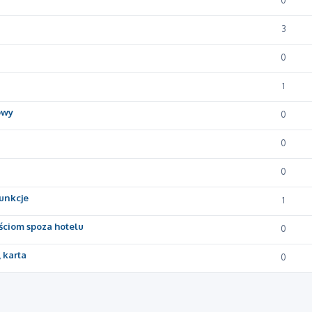
0
3
0
1
owy
0
0
0
unkcje
1
ściom spoza hotelu
0
 karta
0