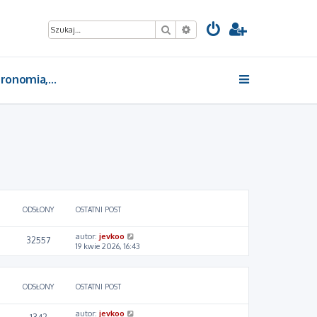
Szukaj
Wyszukiwanie zaawansow
Gastronomia, żywienie, magazyn, POS
ODSŁONY
OSTATNI POST
autor:
jevkoo
32557
19 kwie 2026, 16:43
ODSŁONY
OSTATNI POST
autor:
jevkoo