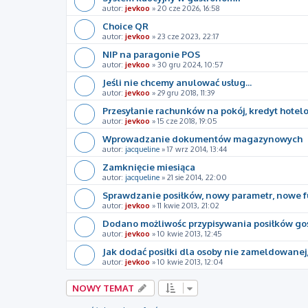
autor:
jevkoo
»
20 cze 2026, 16:58
Choice QR
autor:
jevkoo
»
23 cze 2023, 22:17
NIP na paragonie POS
autor:
jevkoo
»
30 gru 2024, 10:57
Jeśli nie chcemy anulować usług...
autor:
jevkoo
»
29 gru 2018, 11:39
Przesyłanie rachunków na pokój, kredyt hotel
autor:
jevkoo
»
15 cze 2018, 19:05
Wprowadzanie dokumentów magazynowych
autor:
jacqueline
»
17 wrz 2014, 13:44
Zamknięcie miesiąca
autor:
jacqueline
»
21 sie 2014, 22:00
Sprawdzanie posiłków, nowy parametr, nowe f
autor:
jevkoo
»
11 kwie 2013, 21:02
Dodano możliwośc przypisywania posiłków go
autor:
jevkoo
»
10 kwie 2013, 12:45
Jak dodać posiłki dla osoby nie zameldowanej,
autor:
jevkoo
»
10 kwie 2013, 12:04
NOWY TEMAT