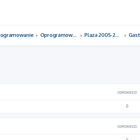
programowanie
Oprogramowanie Plaza
Plaza 2005-2026, Plaza 360
szukiwanie zaawansowane
ODPOWIEDZI
0
ODPOWIEDZI