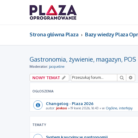
Strona główna Plaza
Bazy wiedzy Plaza O
Gastronomia, żywienie, magazyn, POS
Moderator:
jacqueline
Szukaj
Wy
NOWY TEMAT
OGŁOSZENIA
Changelog - Plaza 2026
autor:
jevkoo
»
19 kwie 2026, 16:43
» w
Ogólne, interfejsy
TEMATY
System kaucyjny w gastronomii